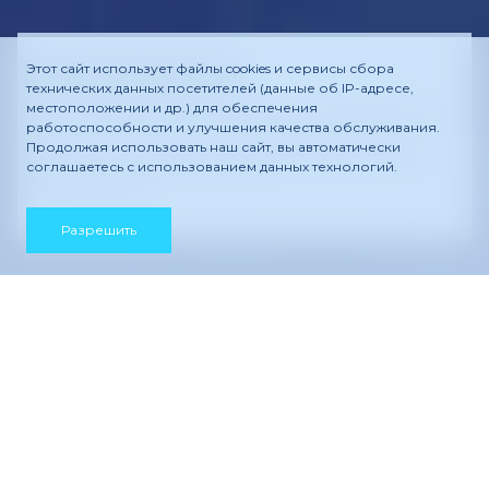
Мероприятия
Этот сайт использует файлы cookies и сервисы сбора
технических данных посетителей (данные об IP-адресе,
местоположении и др.) для обеспечения
В 2025 году «СПОРТМЕДФОРУМ» состоялся в Сочи
работоспособности и улучшения качества обслуживания.
и Санкт-Петербурге и объединил более тысячи
Продолжая использовать наш сайт, вы автоматически
врачей по спортивной медицине, травматологии и
соглашаетесь с использованием данных технологий.
реабилитации
Разрешить
Главная
—
Мероприятия
Мероприятия
Оптимальный мониторинг