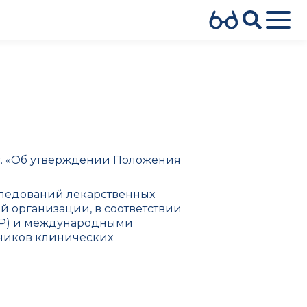
г. «Об утверждении Положения
следований лекарственных
 организации, в соответствии
CP) и международными
тников клинических