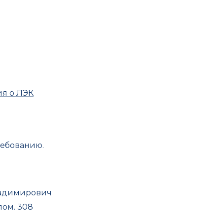
я о ЛЭК
ребованию.
ладимирович
пом. 308