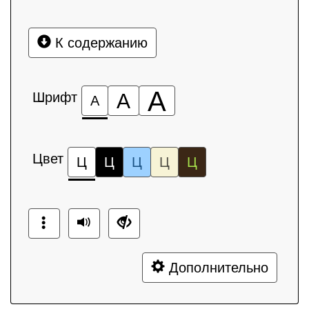
К содержанию
А
Шрифт
А
А
Цвет
Ц
Ц
Ц
Ц
Ц
Дополнительно