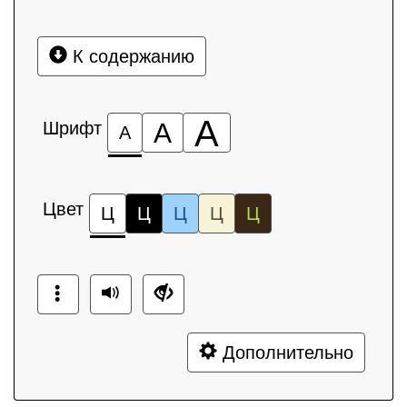
К содержанию
А
Шрифт
А
А
Цвет
Ц
Ц
Ц
Ц
Ц
Дополнительно