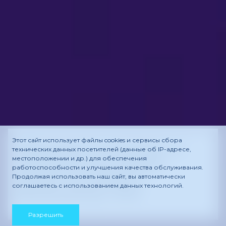
Этот сайт использует файлы cookies и сервисы сбора
Зависимость постуры от
технических данных посетителей (данные об IP-адресе,
местоположении и др.) для обеспечения
окклюзии: как прикус
работоспособности и улучшения качества обслуживания.
влияет на осанку и
Продолжая использовать наш сайт, вы автоматически
соглашаетесь с использованием данных технологий.
биомеханику тела
Разрешить