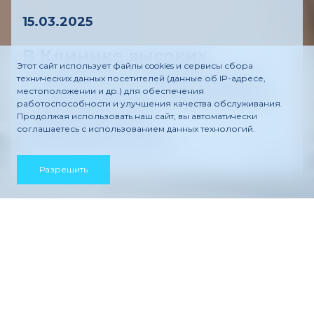
15.03.2025
В Клинике высоких
Этот сайт использует файлы cookies и сервисы сбора
технологий завершилась
технических данных посетителей (данные об IP-адресе,
местоположении и др.) для обеспечения
конференция «Педиатрия
работоспособности и улучшения качества обслуживания.
современных
Продолжая использовать наш сайт, вы автоматически
соглашаетесь с использованием данных технологий.
возможностей»
Разрешить
Главная
—
Новости
—
Новость
—
В Клинике высоких
технологий завершилась конференция
«Педиатрия современных возможностей»